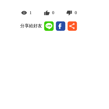
1
0
0
分享給好友