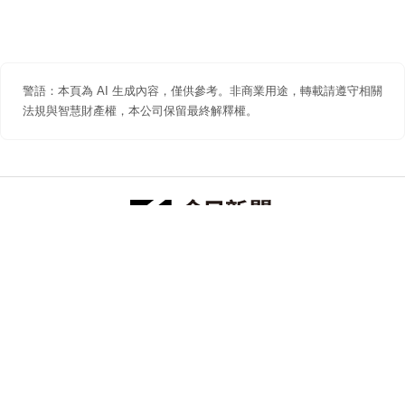
警語：本頁為 AI 生成內容，僅供參考。非商業用途，轉載請遵守相關
法規與智慧財產權，本公司保留最終解釋權。
防詐聲明
著作權聲明
免責聲明
關於我們
隱私權聲明
合作提案
追蹤 NOWNEWS 今日新聞