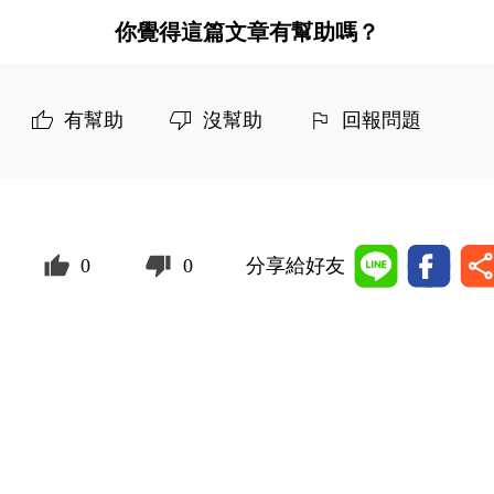
你覺得這篇文章有幫助嗎？
有幫助
沒幫助
回報問題
0
0
分享給好友