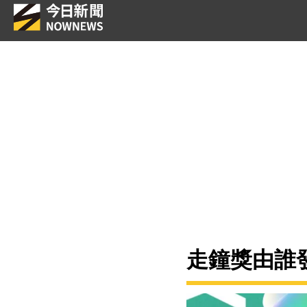
走鐘獎由誰