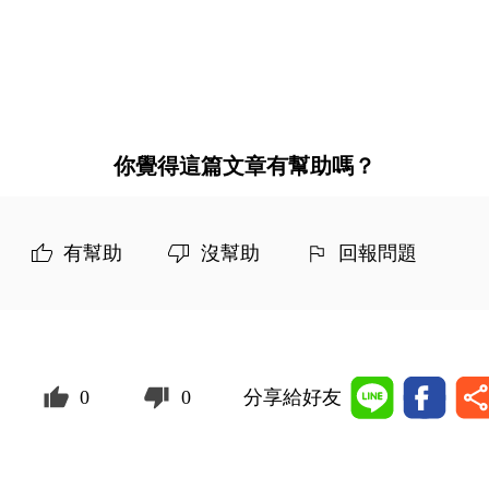
你覺得這篇文章有幫助嗎？
有幫助
沒幫助
回報問題
0
0
分享給好友