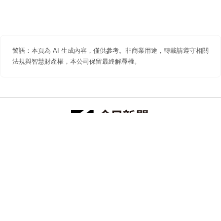
警語：本頁為 AI 生成內容，僅供參考。非商業用途，轉載請遵守相關
法規與智慧財產權，本公司保留最終解釋權。
防詐聲明
著作權聲明
免責聲明
關於我們
隱私權聲明
合作提案
追蹤 NOWNEWS 今日新聞