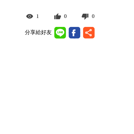
1
0
0
分享給好友