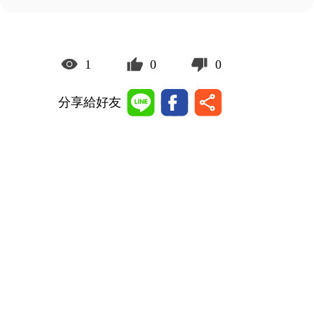
1
0
0
分享給好友