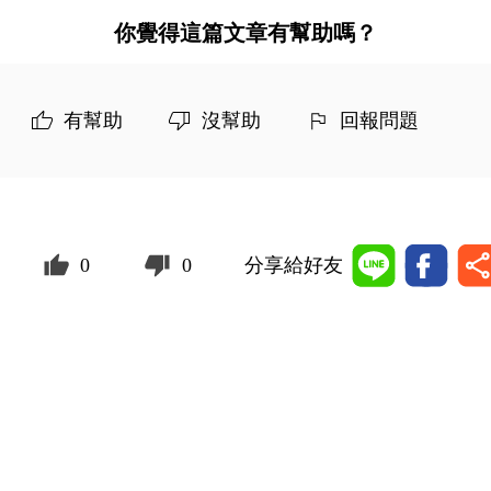
你覺得這篇文章有幫助嗎？
有幫助
沒幫助
回報問題
0
0
分享給好友