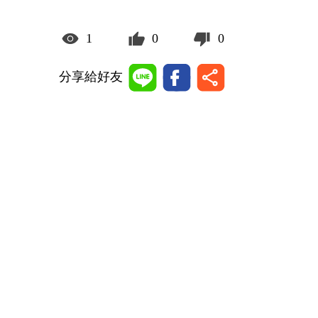
1
0
0
分享給好友