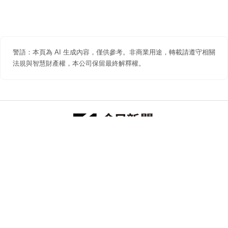
警語：本頁為 AI 生成內容，僅供參考。非商業用途，轉載請遵守相關
法規與智慧財產權，本公司保留最終解釋權。
防詐聲明
著作權聲明
免責聲明
關於我們
隱私權聲明
合作提案
追蹤 NOWNEWS 今日新聞