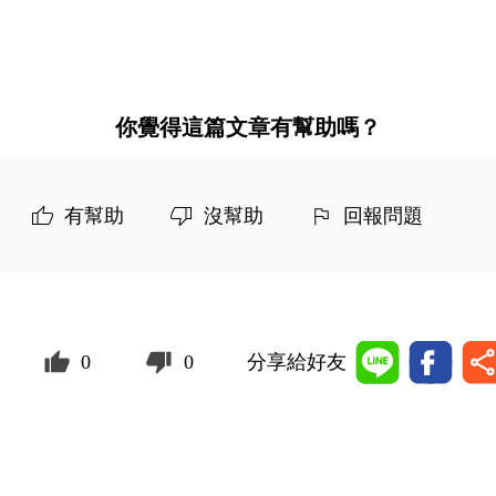
你覺得這篇文章有幫助嗎？
有幫助
沒幫助
回報問題
0
0
分享給好友