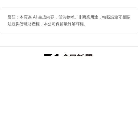
警語：本頁為 AI 生成內容，僅供參考。非商業用途，轉載請遵守相關
法規與智慧財產權，本公司保留最終解釋權。
防詐聲明
著作權聲明
免責聲明
關於我們
隱私權聲明
合作提案
追蹤 NOWNEWS 今日新聞