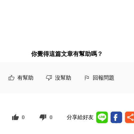
你覺得這篇文章有幫助嗎？
有幫助
沒幫助
回報問題
0
0
分享給好友