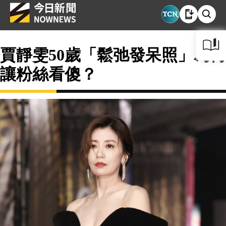
賈靜雯50歲「鬆弛發呆照」為何
讓粉絲看傻？