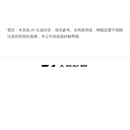
警語：本頁為 AI 生成內容，僅供參考。非商業用途，轉載請遵守相關
法規與智慧財產權，本公司保留最終解釋權。
防詐聲明
著作權聲明
免責聲明
關於我們
隱私權聲明
合作提案
追蹤 NOWNEWS 今日新聞