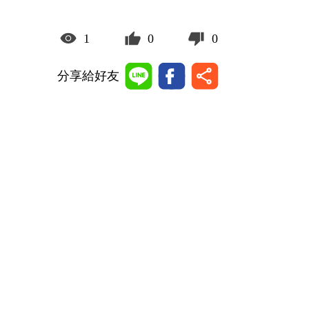
1
0
0
分享給好友