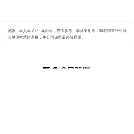
警語：本頁為 AI 生成內容，僅供參考。非商業用途，轉載請遵守相關
法規與智慧財產權，本公司保留最終解釋權。
防詐聲明
著作權聲明
免責聲明
關於我們
隱私權聲明
合作提案
追蹤 NOWNEWS 今日新聞