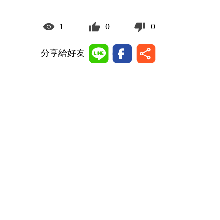
1
0
0
分享給好友