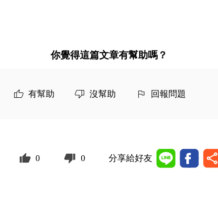
你覺得這篇文章有幫助嗎？
有幫助
沒幫助
回報問題
0
0
分享給好友