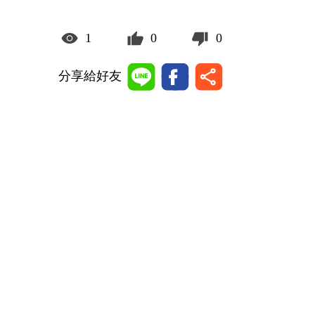
1
0
0
分享給好友