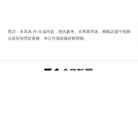
警語：本頁為 AI 生成內容，僅供參考。非商業用途，轉載請遵守相關
法規與智慧財產權，本公司保留最終解釋權。
防詐聲明
著作權聲明
免責聲明
關於我們
隱私權聲明
合作提案
追蹤 NOWNEWS 今日新聞