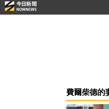
費爾柴德的