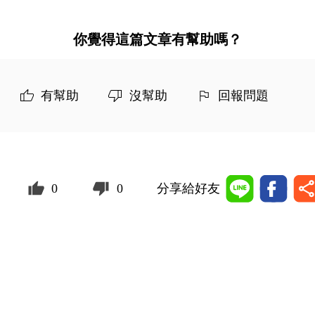
你覺得這篇文章有幫助嗎？
有幫助
沒幫助
回報問題
0
0
分享給好友