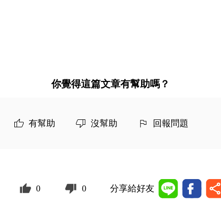
你覺得這篇文章有幫助嗎？
有幫助
沒幫助
回報問題
0
0
分享給好友