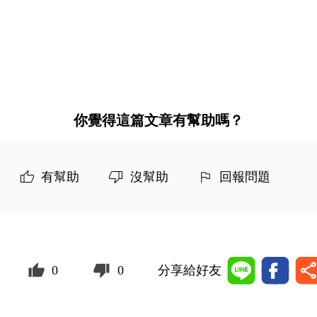
你覺得這篇文章有幫助嗎？
有幫助
沒幫助
回報問題
0
0
分享給好友