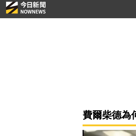
費爾柴德為