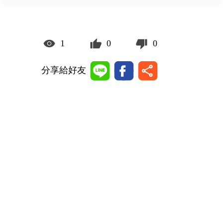
1
0
0
分享給好友