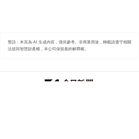
警語：本頁為 AI 生成內容，僅供參考。非商業用途，轉載請遵守相關
法規與智慧財產權，本公司保留最終解釋權。
防詐聲明
著作權聲明
免責聲明
關於我們
隱私權聲明
合作提案
追蹤 NOWNEWS 今日新聞