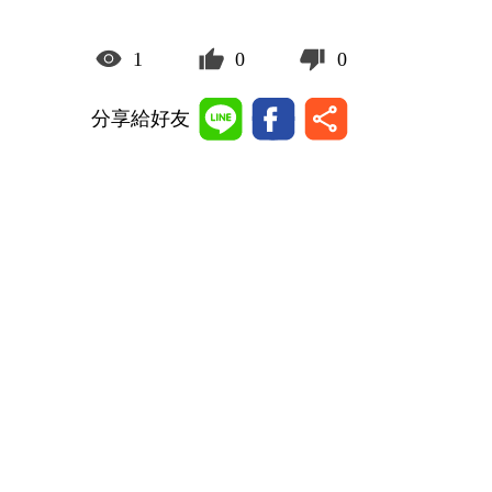
1
0
0
分享給好友