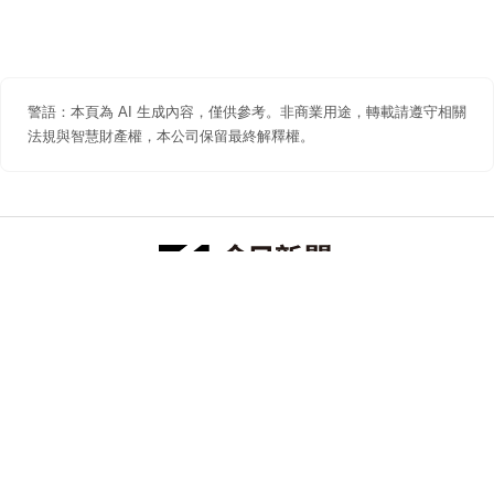
警語：本頁為 AI 生成內容，僅供參考。非商業用途，轉載請遵守相關
法規與智慧財產權，本公司保留最終解釋權。
防詐聲明
著作權聲明
免責聲明
關於我們
隱私權聲明
合作提案
追蹤 NOWNEWS 今日新聞