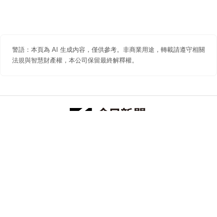
警語：本頁為 AI 生成內容，僅供參考。非商業用途，轉載請遵守相關
法規與智慧財產權，本公司保留最終解釋權。
防詐聲明
著作權聲明
免責聲明
關於我們
隱私權聲明
合作提案
追蹤 NOWNEWS 今日新聞