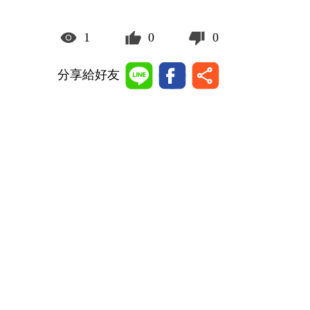
1
0
0
分享給好友