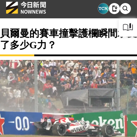
貝爾曼的賽車撞擊護欄瞬間承受
了多少G力？