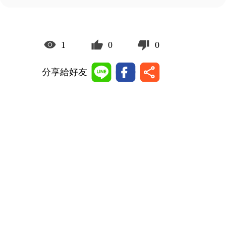
1
0
0
分享給好友