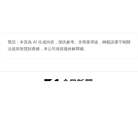
警語：本頁為 AI 生成內容，僅供參考。非商業用途，轉載請遵守相關
法規與智慧財產權，本公司保留最終解釋權。
防詐聲明
著作權聲明
免責聲明
關於我們
隱私權聲明
合作提案
追蹤 NOWNEWS 今日新聞