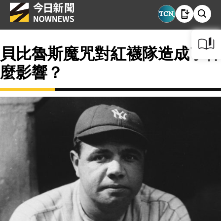
貝比魯斯魔咒對紅襪隊造成了什
麼影響？