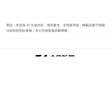
警語：本頁為 AI 生成內容，僅供參考。非商業用途，轉載請遵守相關
法規與智慧財產權，本公司保留最終解釋權。
防詐聲明
著作權聲明
免責聲明
關於我們
隱私權聲明
合作提案
追蹤 NOWNEWS 今日新聞