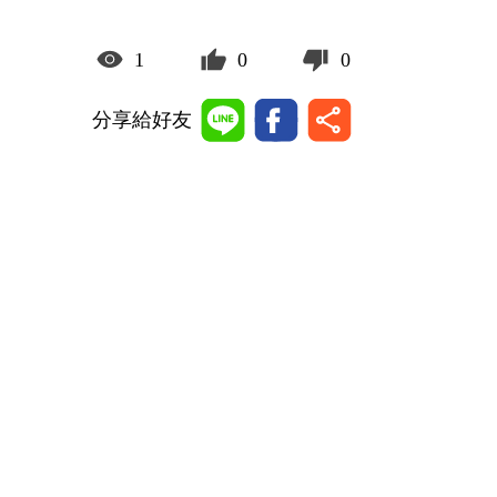
1
0
0
分享給好友