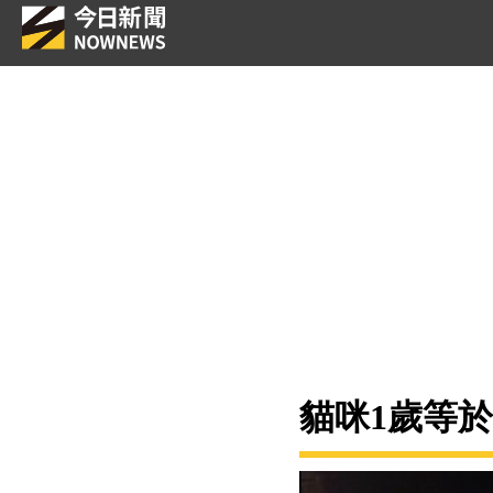
貓咪1歲等