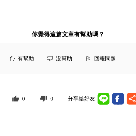
你覺得這篇文章有幫助嗎？
有幫助
沒幫助
回報問題
0
0
分享給好友