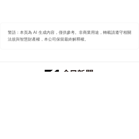
警語：本頁為 AI 生成內容，僅供參考。非商業用途，轉載請遵守相關
法規與智慧財產權，本公司保留最終解釋權。
防詐聲明
著作權聲明
免責聲明
關於我們
隱私權聲明
合作提案
追蹤 NOWNEWS 今日新聞