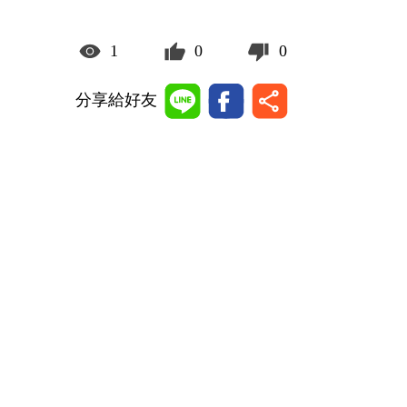
1
0
0
分享給好友