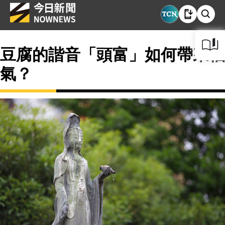
豆腐的諧音「頭富」如何帶來福
氣？