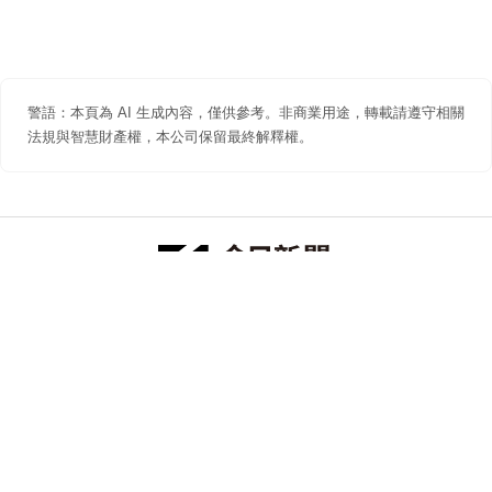
警語：本頁為 AI 生成內容，僅供參考。非商業用途，轉載請遵守相關
法規與智慧財產權，本公司保留最終解釋權。
防詐聲明
著作權聲明
免責聲明
關於我們
隱私權聲明
合作提案
追蹤 NOWNEWS 今日新聞