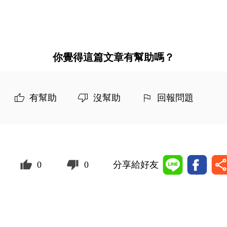
你覺得這篇文章有幫助嗎？
有幫助
沒幫助
回報問題
0
0
分享給好友