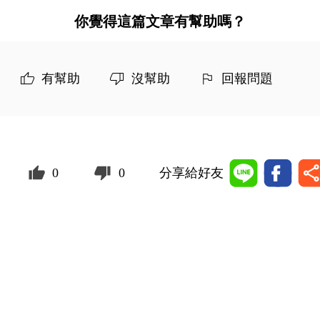
你覺得這篇文章有幫助嗎？
有幫助
沒幫助
回報問題
0
0
分享給好友