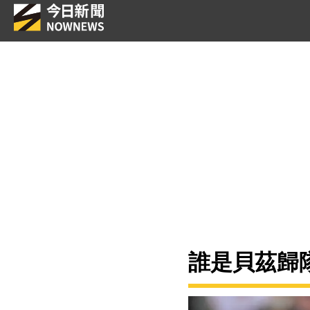
誰是貝茲歸