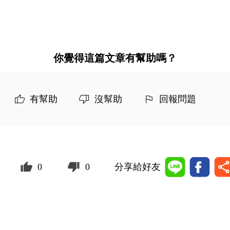
你覺得這篇文章有幫助嗎？
有幫助
沒幫助
回報問題
0
0
分享給好友