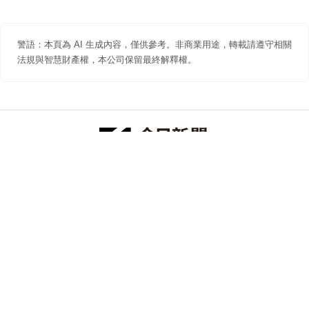
警語：本頁為 AI 生成內容，僅供參考。非商業用途，轉載請遵守相關
法規與智慧財產權，本公司保留最終解釋權。
防詐聲明
著作權聲明
免責聲明
關於我們
隱私權聲明
合作提案
追蹤 NOWNEWS 今日新聞