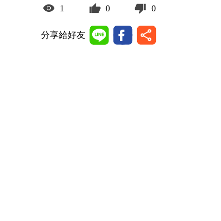
1
0
0
分享給好友