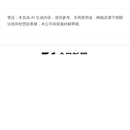
警語：本頁為 AI 生成內容，僅供參考。非商業用途，轉載請遵守相關
法規與智慧財產權，本公司保留最終解釋權。
防詐聲明
著作權聲明
免責聲明
關於我們
隱私權聲明
合作提案
追蹤 NOWNEWS 今日新聞