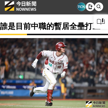
誰是目前中職的暫居全壘打王？