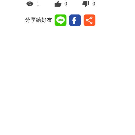
1
0
0
分享給好友