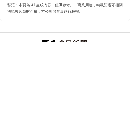
警語：本頁為 AI 生成內容，僅供參考。非商業用途，轉載請遵守相關
法規與智慧財產權，本公司保留最終解釋權。
防詐聲明
著作權聲明
免責聲明
關於我們
隱私權聲明
合作提案
追蹤 NOWNEWS 今日新聞
© 今日傳媒(股)公司版權所有，非經授權，不許轉載本網站內容 ©