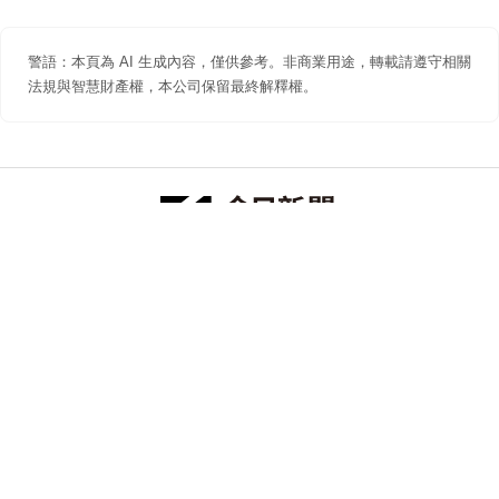
警語：本頁為 AI 生成內容，僅供參考。非商業用途，轉載請遵守相關
法規與智慧財產權，本公司保留最終解釋權。
防詐聲明
著作權聲明
免責聲明
關於我們
隱私權聲明
合作提案
追蹤 NOWNEWS 今日新聞