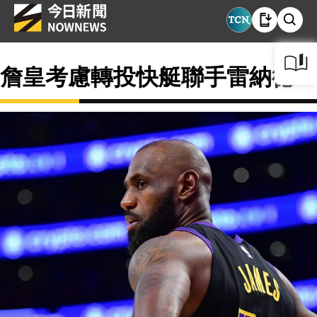
詹皇考慮轉投快艇聯手雷納德？