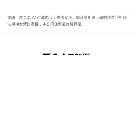
警語：本頁為 AI 生成內容，僅供參考。非商業用途，轉載請遵守相關
法規與智慧財產權，本公司保留最終解釋權。
防詐聲明
著作權聲明
免責聲明
關於我們
隱私權聲明
合作提案
追蹤 NOWNEWS 今日新聞