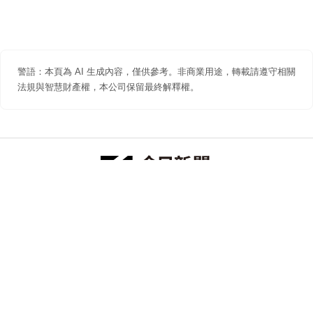
警語：本頁為 AI 生成內容，僅供參考。非商業用途，轉載請遵守相關
法規與智慧財產權，本公司保留最終解釋權。
防詐聲明
著作權聲明
免責聲明
關於我們
隱私權聲明
合作提案
追蹤 NOWNEWS 今日新聞