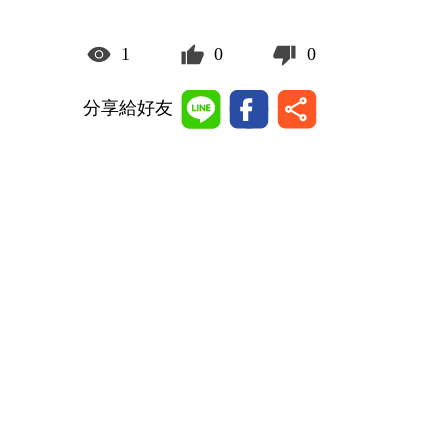
1
0
0
分享給好友