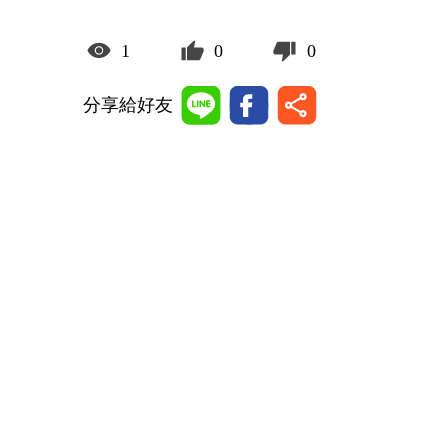
1
0
0
分享給好友