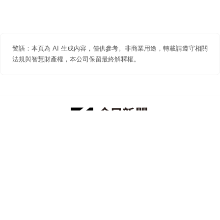
警語：本頁為 AI 生成內容，僅供參考。非商業用途，轉載請遵守相關
法規與智慧財產權，本公司保留最終解釋權。
防詐聲明
著作權聲明
免責聲明
關於我們
隱私權聲明
合作提案
追蹤 NOWNEWS 今日新聞