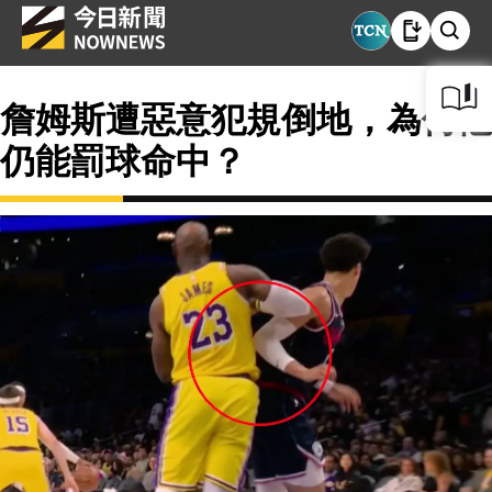
詹姆斯遭惡意犯規倒地，為何他
仍能罰球命中？