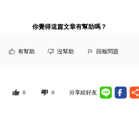
你覺得這篇文章有幫助嗎？
有幫助
沒幫助
回報問題
0
0
分享給好友