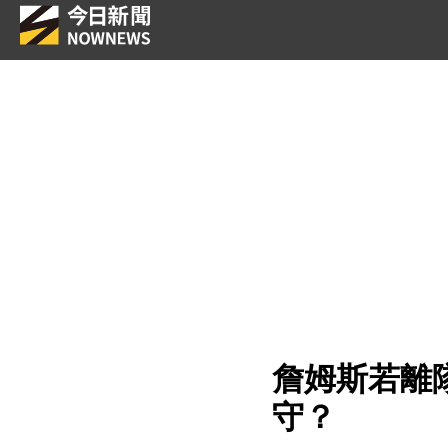
詹姆斯若離
守？