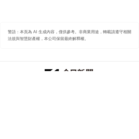
警語：本頁為 AI 生成內容，僅供參考。非商業用途，轉載請遵守相關
法規與智慧財產權，本公司保留最終解釋權。
防詐聲明
著作權聲明
免責聲明
關於我們
隱私權聲明
合作提案
追蹤 NOWNEWS 今日新聞