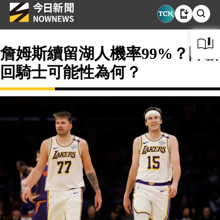
詹姆斯續留湖人機率99%？降薪
回騎士可能性為何？