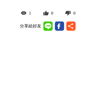
1
0
0
分享給好友