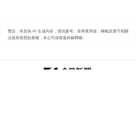
警語：本頁為 AI 生成內容，僅供參考。非商業用途，轉載請遵守相關
法規與智慧財產權，本公司保留最終解釋權。
防詐聲明
著作權聲明
免責聲明
關於我們
隱私權聲明
合作提案
追蹤 NOWNEWS 今日新聞