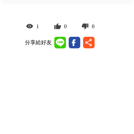
1
0
0
分享給好友