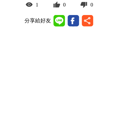
1
0
0
分享給好友