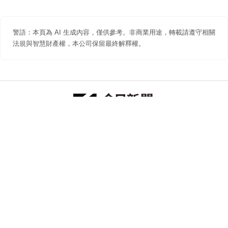
警語：本頁為 AI 生成內容，僅供參考。非商業用途，轉載請遵守相關
法規與智慧財產權，本公司保留最終解釋權。
防詐聲明
著作權聲明
免責聲明
關於我們
隱私權聲明
合作提案
追蹤 NOWNEWS 今日新聞