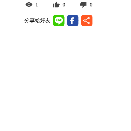
1
0
0
分享給好友