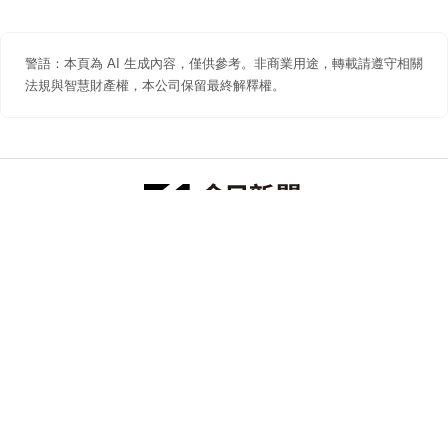
警語：本頁為 AI 生成內容，僅供參考。非商業用途，轉載請遵守相關
法規與智慧財產權，本公司保留最終解釋權。
防詐聲明
著作權聲明
免責聲明
關於我們
隱私權聲明
合作提案
追蹤 NOWNEWS 今日新聞