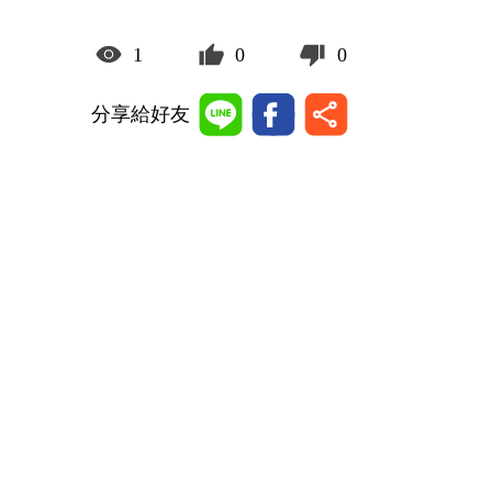
1
0
0
分享給好友