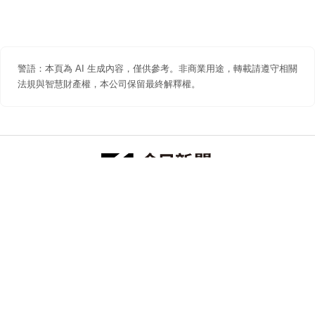
警語：本頁為 AI 生成內容，僅供參考。非商業用途，轉載請遵守相關
法規與智慧財產權，本公司保留最終解釋權。
防詐聲明
著作權聲明
免責聲明
關於我們
隱私權聲明
合作提案
追蹤 NOWNEWS 今日新聞