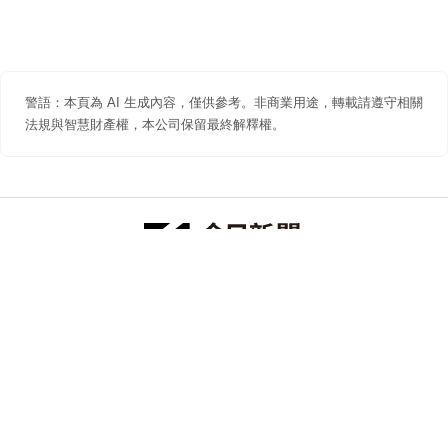
警語：本頁為 AI 生成內容，僅供參考。非商業用途，轉載請遵守相關
法規與智慧財產權，本公司保留最終解釋權。
防詐聲明
著作權聲明
免責聲明
關於我們
隱私權聲明
合作提案
追蹤 NOWNEWS 今日新聞