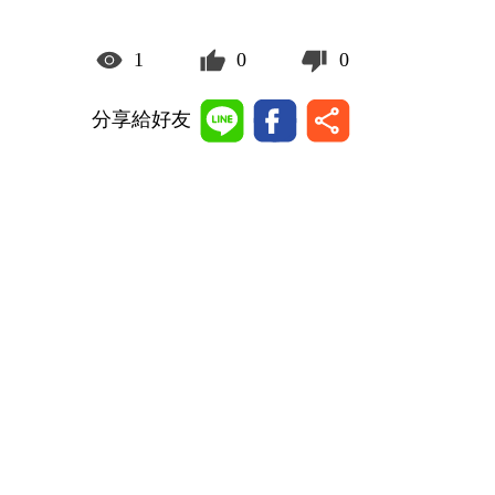
1
0
0
分享給好友