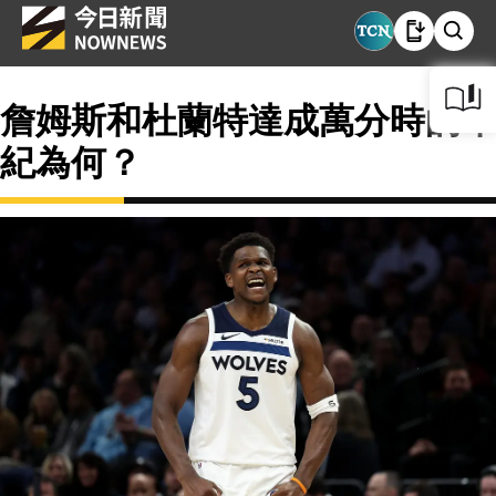
詹姆斯和杜蘭特達成萬分時的年
紀為何？