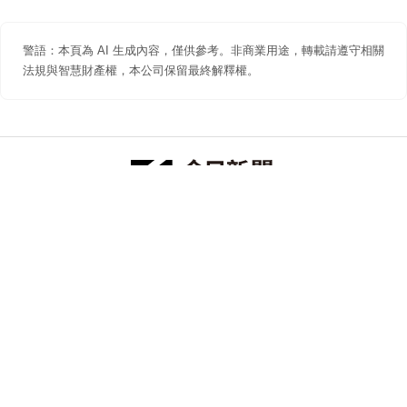
警語：本頁為 AI 生成內容，僅供參考。非商業用途，轉載請遵守相關
法規與智慧財產權，本公司保留最終解釋權。
防詐聲明
著作權聲明
免責聲明
關於我們
隱私權聲明
合作提案
追蹤 NOWNEWS 今日新聞