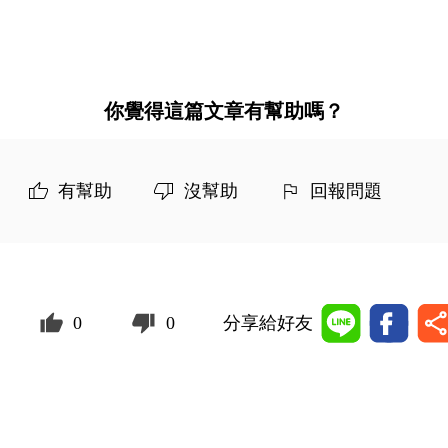
你覺得這篇文章有幫助嗎？
有幫助
沒幫助
回報問題
0
0
分享給好友