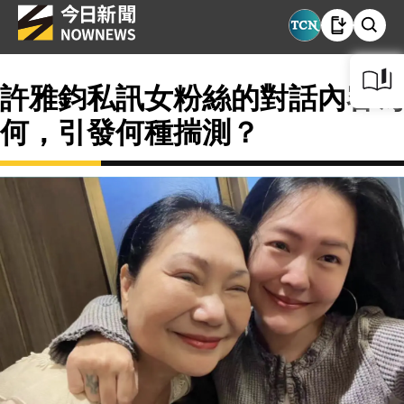
許雅鈞私訊女粉絲的對話內容為
何，引發何種揣測？