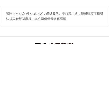
警語：本頁為 AI 生成內容，僅供參考。非商業用途，轉載請遵守相關
法規與智慧財產權，本公司保留最終解釋權。
防詐聲明
著作權聲明
免責聲明
關於我們
隱私權聲明
合作提案
追蹤 NOWNEWS 今日新聞