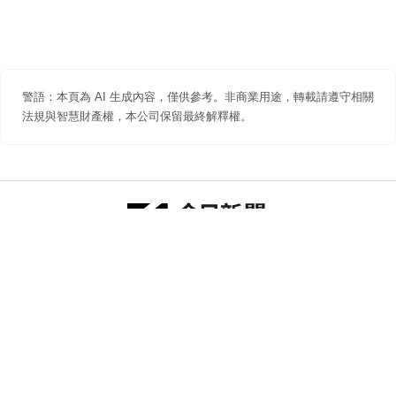
警語：本頁為 AI 生成內容，僅供參考。非商業用途，轉載請遵守相關
法規與智慧財產權，本公司保留最終解釋權。
防詐聲明
著作權聲明
免責聲明
關於我們
隱私權聲明
合作提案
追蹤 NOWNEWS 今日新聞