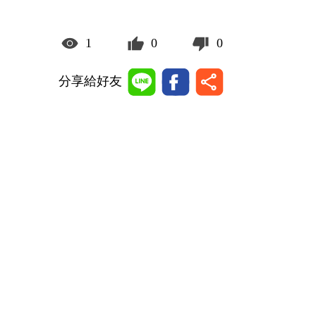
1
0
0
分享給好友