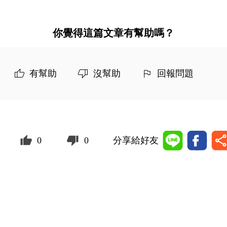
你覺得這篇文章有幫助嗎？
有幫助
沒幫助
回報問題
0
0
分享給好友