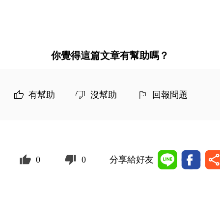
你覺得這篇文章有幫助嗎？
有幫助
沒幫助
回報問題
0
0
分享給好友