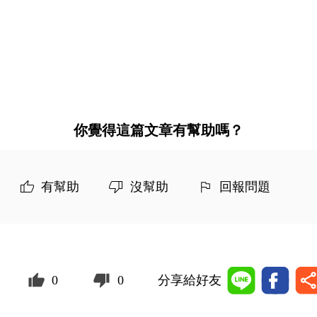
你覺得這篇文章有幫助嗎？
有幫助
沒幫助
回報問題
0
0
分享給好友