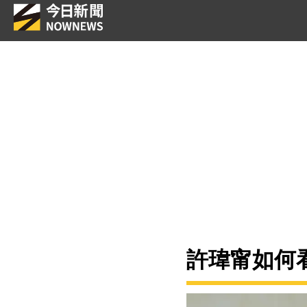
許瑋甯如何